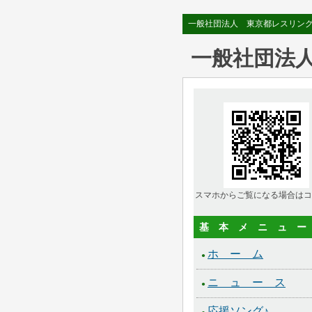
一般社団法人 東京都レスリン
一般社団法
スマホからご覧になる場合はコ
基 本 メ ニ ュ ー
ホ ー ム
●
ニ ュ ー ス
●
応援ソング♪