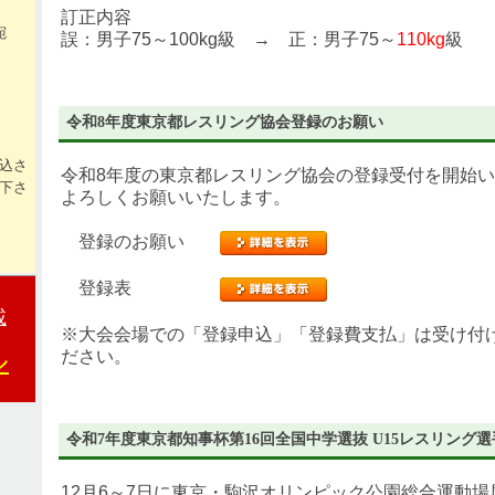
訂正内容
宛
誤：男子75～100kg級 → 正：男子75～
110kg
級
令和8年度東京都レスリング協会登録のお願い
込さ
令和8年度の東京都レスリング協会の登録受付を開始
下さ
よろしくお願いいたします。
登録のお願い
登録表
載
※大会会場での「登録申込」「登録費支払」は受け付
ル
ださい。
令和7年度東京都知事杯第16回全国中学選抜 U15レスリング選
12月6～7日に東京・駒沢オリンピック公園総合運動