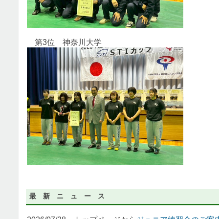
第3位 神奈川大学
最 新 ニ ュ ー ス