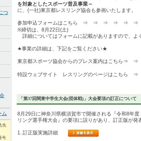
を対象としたスポーツ普及事業～
に、(一社)東京都レスリング協会も参画いたします。
につ
参加申込フォームはこちら ⇒ ⇒ ⇒ ⇒ ⇒ 
※締切は、8月22日(土)
詳細についてはフォームに記載がありますので、よ
★事業の詳細は、下記をご覧ください★
東京都スポーツ協会からのプレス案内はこちら⇒ 
特設ウェブサイト レスリングのページはこちら 
会
「第37回関東中学生大会(団体戦)」大会要項の訂正について
ーム
8月29日に神奈川県横須賀市で開催される『令和8年度
リング選手権大会』の要項に誤りがあり、訂正版が発
込先
1. 訂正版実施詳細
番号