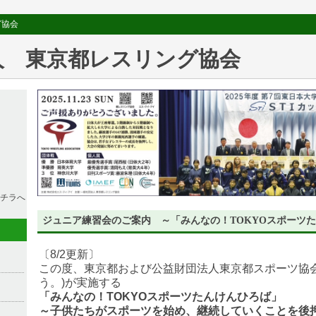
グ協会
人 東京都レスリング協会
チラへ
ジュニア練習会のご案内 ～「みんなの！TOKYOスポーツ
〔8/2更新〕
この度、東京都および公益財団法人東京都スポーツ協会
う。)が実施する
「みんなの！TOKYOスポーツたんけんひろば」
～子供たちがスポーツを始め、継続していくことを後