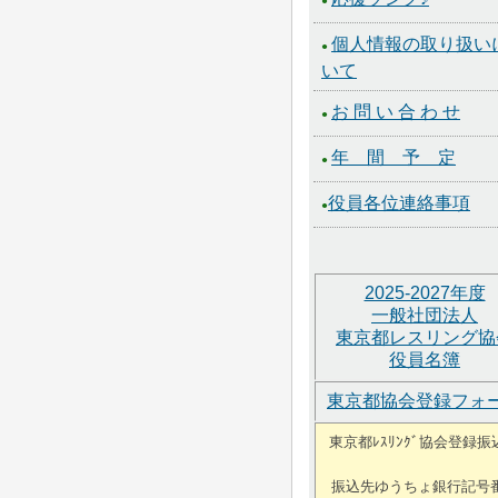
●
個人情報の取り扱い
●
いて
お 問 い 合 わ せ
●
年 間 予 定
●
役員各位連絡事項
●
2025-2027年度
一般社団法人
東京都レスリング協
役員名簿
東京都協会登録フォ
東京都ﾚｽﾘﾝｸﾞ協会登録振
振込先ゆうちょ銀行記号